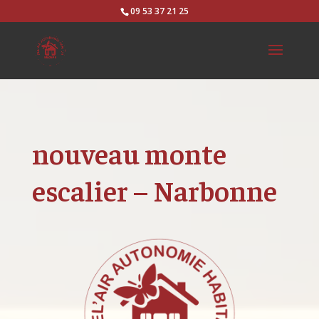
09 53 37 21 25
nouveau monte
escalier – Narbonne