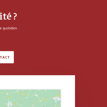
té ?
e quotidien.
TACT