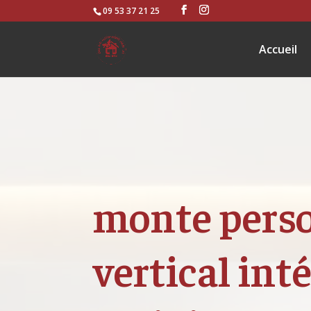
09 53 37 21 25
Accueil
monte pers
vertical int