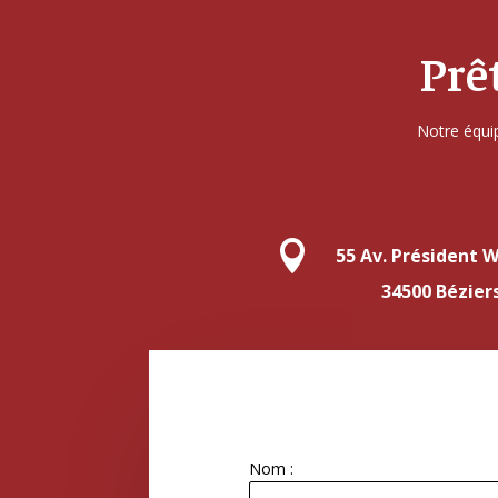
Prê
Notre équip

55 Av. Président W
34500 Bézier
Nom :