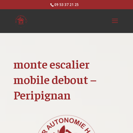
09 53 37 21 25
monte escalier
mobile debout –
Peripignan