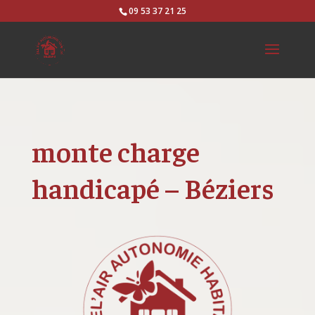
09 53 37 21 25
monte charge
handicapé – Béziers