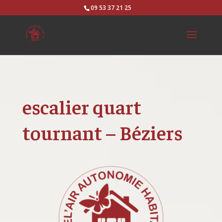
09 53 37 21 25
escalier quart
tournant – Béziers