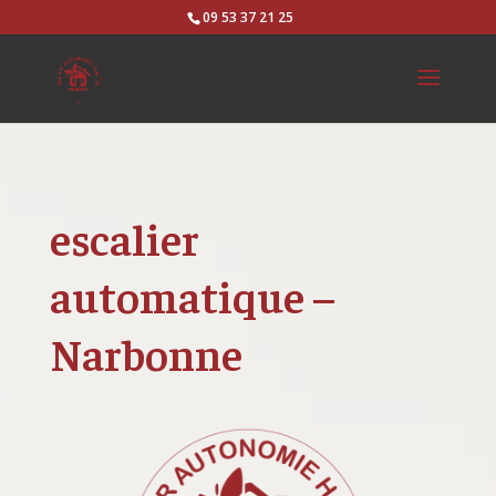
09 53 37 21 25
escalier
automatique –
Narbonne