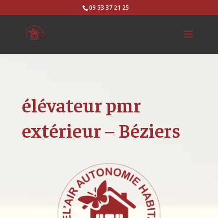
09 53 37 21 25
élévateur pmr
extérieur – Béziers