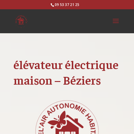
09 53 37 21 25
élévateur électrique
maison – Béziers