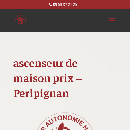
09 53 37 21 25
ascenseur de
maison prix –
Peripignan